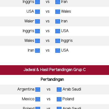
Inggris
vs
Iran
USA
vs
Wales
Waler
vs
Iran
Inggris
vs
USA
Wales
vs
Inggris
Iran
vs
USA
Jadwal & Hasil Pertandingan Grup C
Pertandingan
Argentina
vs
Arab Saudi
Mexico
vs
Poland
Poland
vs
Arab Saudi