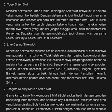
5. Togel Shien Slot
Mainkan permainan Lotto Online Terlengkap Shienslot hanya untuk pecinta
tebak nomor berhadiah. Dengan sistem enkripsi tingkat tinggi menjamin
keamanan dan kerahasiaan data dari member-member kami. Untuk kalian
yang suka untuk bertaruh dengan keberuntungan dan mungkin kalian
mempunyai mimpi yang spesial, jangan tunggu lama untuk memanfaatkan
itu semua. Dapatkan cuan dengan modal ceban jadi jutawan. Main bersama
ShienClubBoy & ShienClubGirl di Shienslot.
6. Live Casino Shienslot
Keseruan permainan taruhan casino kini bisa kamu mainkan di rumah hanya
menggunakan smartphone. Tidak kalah seru dari casino konvensional dan
terasa lebih nyata, permainan live casino menyajikan pengalaman berbeda
melalui situs terpercaya Shienslot. Banyak pilihan game casino terpopuler
saat ini seperti Baccarat, Roulette, Sic Bo, Blackjack, Dragon Tiger dan
Banyak game slots terbaik lainnya hadir dengan tampilan menarik
ditemani dealer profesional dan cantik siap menemani hari kamu selama
24 jam.
7. Tangkas Mickey Mouse Shien Slot
Game kartu klasik Mickeymouse ( MM ) Bolatangkas hadir dengan tampilan
baru yang lebih menarik dan semakin asyik dimainkan, Mickeymouse atau
yang biasa disebut Bola tangkas merupakan permainan kartu yang sangat
populer di Indonesia. Permainan 7 kartu dengan pemilihan kartu terbaik