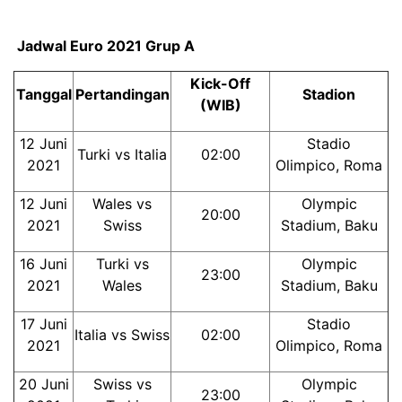
Jadwal Euro 2021 Grup A
Kick-Off
Tanggal
Pertandingan
Stadion
(WIB)
12 Juni
Stadio
Turki vs Italia
02:00
2021
Olimpico, Roma
12 Juni
Wales vs
Olympic
20:00
2021
Swiss
Stadium, Baku
16 Juni
Turki vs
Olympic
23:00
2021
Wales
Stadium, Baku
17 Juni
Stadio
Italia vs Swiss
02:00
2021
Olimpico, Roma
20 Juni
Swiss vs
Olympic
23:00