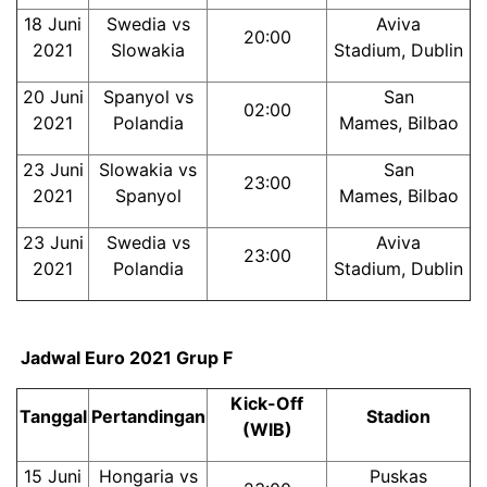
18 Juni
Swedia vs
Aviva
20:00
2021
Slowakia
Stadium, Dublin
20 Juni
Spanyol vs
San
02:00
2021
Polandia
Mames, Bilbao
23 Juni
Slowakia vs
San
23:00
2021
Spanyol
Mames, Bilbao
23 Juni
Swedia vs
Aviva
23:00
2021
Polandia
Stadium, Dublin
Jadwal Euro 2021 Grup F
Kick-Off
Tanggal
Pertandingan
Stadion
(WIB)
15 Juni
Hongaria vs
Puskas