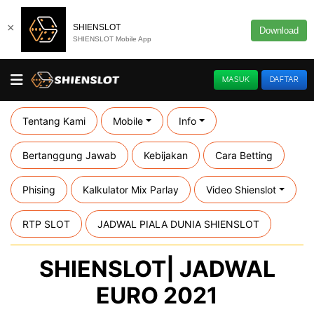
×
SHIENSLOT
Download
SHIENSLOT Mobile App
MASUK
DAFTAR
Tentang Kami
Mobile
Info
Bertanggung Jawab
Kebijakan
Cara Betting
Phising
Kalkulator Mix Parlay
Video Shienslot
RTP SLOT
JADWAL PIALA DUNIA SHIENSLOT
SHIENSLOT| JADWAL
EURO 2021