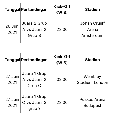
Kick-Off
Tanggal
Pertandingan
Stadion
(WIB)
Juara 2 Grup
Johan Cruijff
26 Juni
A vs Juara 2
23:00
Arena
2021
Grup B
Amsterdam
Kick-Off
Tanggal
Pertandingan
Stadion
(WIB)
Juara 1 Grup
27 Juni
Wembley
A vs Juara 2
02:00
2021
Stadium London
Grup C
Juara 1 Grup
27 Juni
Puskas Arena
C vs Juara 3
23:00
2021
Budapest
grup ?