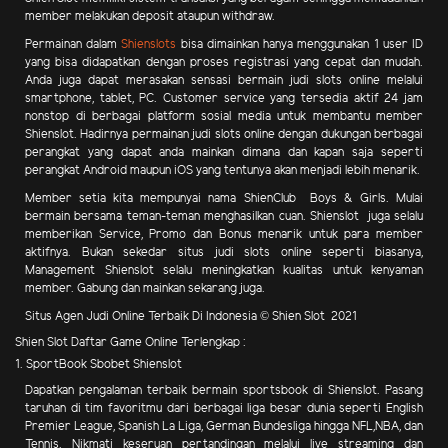
member melakukan deposit ataupun withdraw.
Permainan dalam
Shienslots
bisa dimainkan hanya menggunakan 1 user ID
yang bisa didapatkan dengan proses registrasi yang cepat dan mudah.
Anda juga dapat merasakan sensasi bermain judi slots online melalui
smartphone, tablet, PC. Customer service yang tersedia aktif 24 jam
nonstop di berbagai platform sosial media untuk membantu member
Shienslot. Hadirnya permainan judi slots online dengan dukungan berbagai
perangkat yang dapat anda mainkan dimana dan kapan saja seperti
perangkat Android maupun iOS yang tentunya akan menjadi lebih menarik.
Member setia kita mempunyai nama ShienClub Boys & Girls. Mulai
bermain bersama teman-teman menghasilkan cuan.
Shienslot juga selalu
memberikan Service, Promo dan Bonus menarik
untuk para member
aktifnya. Bukan sekedar situs judi slots online seperti biasanya,
Management Shienslot selalu meningkatkan kualitas untuk kenyaman
member. Gabung dan mainkan sekarang juga.
Situs Agen Judi Online Terbaik Di Indonesia © Shien Slot 2021
Shien Slot Daftar Game Online Terlengkap :
1. SportBook Sbobet Shienslot
Dapatkan pengalaman terbaik bermain sportsbook di Shienslot. Pasang
taruhan di tim favoritmu dari berbagai liga besar dunia seperti English
Premier League, Spanish La Liga, German Bundesliga hingga NFL,NBA, dan
Tennis. Nikmati keseruan pertandingan melalui live streaming dan