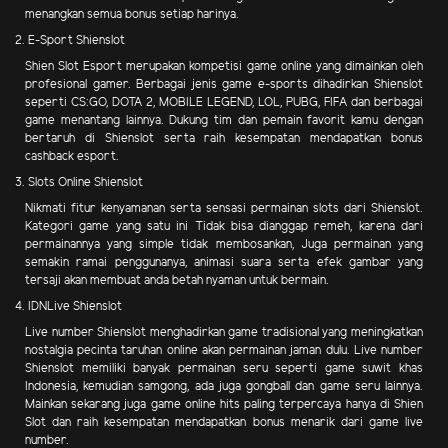
menangkan semua bonus setiap harinya.
2. E-Sport Shienslot
Shien Slot Esport merupakan kompetisi game online yang dimainkan oleh
profesional gamer. Berbagai jenis game e-sports dihadirkan Shienslot
seperti CS:GO, DOTA 2, MOBILE LEGEND, LOL, PUBG, FIFA dan berbagai
game menantang lainnya. Dukung tim dan pemain favorit kamu dengan
bertaruh di Shienslot serta raih kesempatan mendapatkan bonus
cashback esport.
3. Slots Online Shienslot
Nikmati fitur kenyamanan serta sensasi permainan slots dari Shienslot.
Kategori game yang satu ini Tidak bisa dianggap remeh, karena dari
permainannya yang simple tidak membosankan, Juga permainan yang
semakin ramai penggunanya, animasi suara serta efek gambar yang
tersaji akan membuat anda betah nyaman untuk bermain.
4. IDNLive Shienslot
Live number Shienslot menghadirkan game tradisional yang meningkatkan
nostalgia pecinta taruhan online akan permainan jaman dulu. Live number
Shienslot memiliki banyak permainan seru seperti game suwit khas
Indonesia, kemudian samgong, ada juga gongball dan game seru lainnya.
Mainkan sekarang juga game online hits paling terpercaya hanya di Shien
Slot dan raih kesempatan mendapatkan bonus menarik dari game live
number.