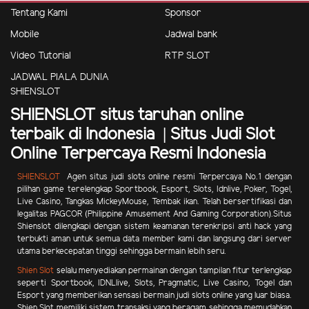
Tentang Kami
Sponsor
Mobile
Jadwal bank
Video Tutorial
RTP SLOT
JADWAL PIALA DUNIA
SHIENSLOT
SHIENSLOT situs taruhan online
terbaik di Indonesia | Situs Judi Slot
Online Terpercaya Resmi Indonesia
SHIENSLOT
Agen situs judi slots online resmi Terpercaya No.1 dengan
pilihan game terelengkap Sportbook, Esport, Slots, Idnlive, Poker, Togel,
Live Casino, Tangkas MickeyMouse, Tembak ikan.
Telah bersertifikasi dan
legalitas PAGCOR (Philippine Amusement And Gaming Corporation).Situs
Shienslot dilengkapi dengan sistem keamanan terenkripsi anti hack yang
terbukti aman untuk semua data member kami dan langsung dari server
utama berkecepatan tinggi sehingga bermain lebih seru.
Shien Slot
selalu menyediakan permainan dengan tampilan fitur terlengkap
seperti Sportbook, IDNLlive, Slots, Pragmatic, Live Casino, Togel dan
Esport yang memberikan sensasi bermain judi slots online yang luar biasa.
Shien Slot memiliki sistem transaksi yang beragam sehingga memudahkan