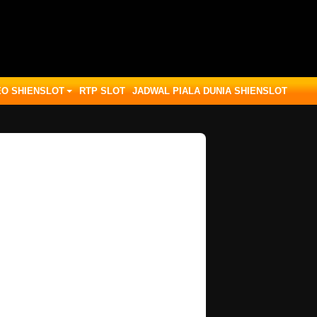
EO SHIENSLOT
RTP SLOT
JADWAL PIALA DUNIA SHIENSLOT