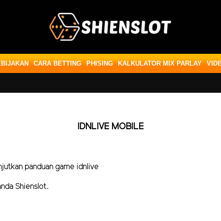
EBIJAKAN
CARA BETTING
PHISING
KALKULATOR MIX PARLAY
VID
IDNLIVE MOBILE
njutkan panduan game idnlive
nda Shienslot.