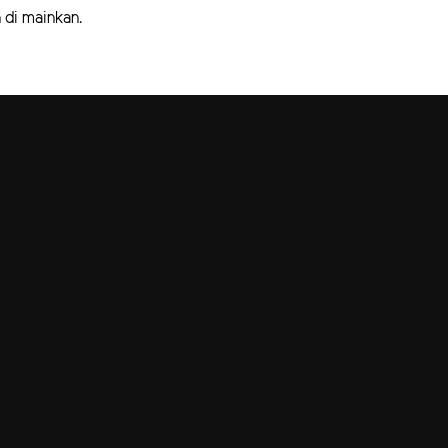
n di mainkan.