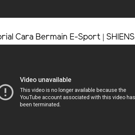
orial Cara Bermain E-Sport | SHIEN