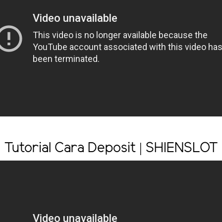
Tutorial Cara Deposit | SHIENSLOT