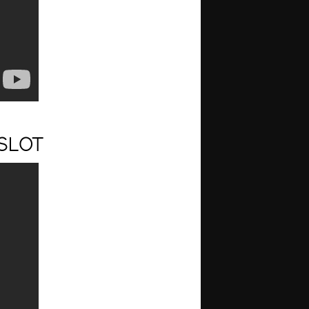
NSLOT