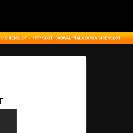
EO SHIENSLOT
RTP SLOT
JADWAL PIALA DUNIA SHIENSLOT
T