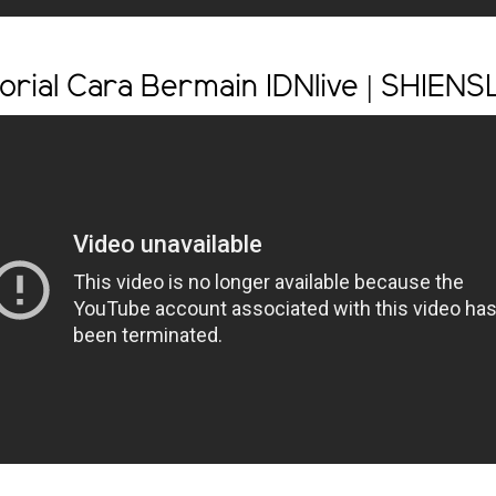
orial Cara Bermain IDNlive | SHIEN