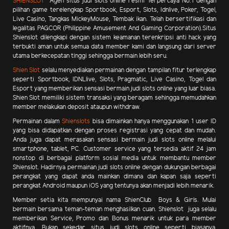
SHIENSLOT
Agen situs judi slots online resmi Terpercaya No.1 dengan
pilihan game terelengkap Sportbook, Esport, Slots, Idnlive, Poker, Togel,
Live Casino, Tangkas MickeyMouse, Tembak ikan.
Telah bersertifikasi dan
legalitas PAGCOR (Philippine Amusement And Gaming Corporation).Situs
Shienslot dilengkapi dengan sistem keamanan terenkripsi anti hack yang
terbukti aman untuk semua data member kami dan langsung dari server
utama berkecepatan tinggi sehingga bermain lebih seru.
Shien Slot
selalu menyediakan permainan dengan tampilan fitur terlengkap
seperti Sportbook, IDNLlive, Slots, Pragmatic, Live Casino, Togel dan
Esport yang memberikan sensasi bermain judi slots online yang luar biasa.
Shien Slot memiliki sistem transaksi yang beragam sehingga memudahkan
member melakukan deposit ataupun withdraw.
Permainan dalam
Shienslots
bisa dimainkan hanya menggunakan 1 user ID
yang bisa didapatkan dengan proses registrasi yang cepat dan mudah.
Anda juga dapat merasakan sensasi bermain judi slots online melalui
smartphone, tablet, PC. Customer service yang tersedia aktif 24 jam
nonstop di berbagai platform sosial media untuk membantu member
Shienslot. Hadirnya permainan judi slots online dengan dukungan berbagai
perangkat yang dapat anda mainkan dimana dan kapan saja seperti
perangkat Android maupun iOS yang tentunya akan menjadi lebih menarik.
Member setia kita mempunyai nama ShienClub Boys & Girls. Mulai
bermain bersama teman-teman menghasilkan cuan.
Shienslot juga selalu
memberikan Service, Promo dan Bonus menarik
untuk para member
aktifnya. Bukan sekedar situs judi slots online seperti biasanya,