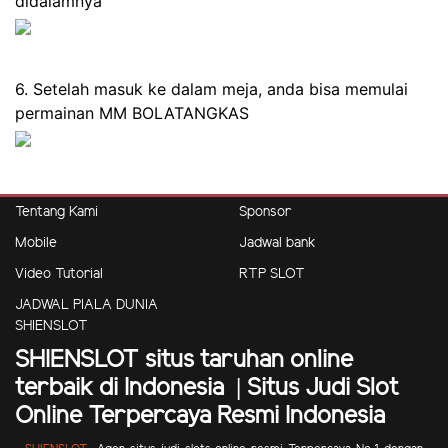
didalamnya
6. Setelah masuk ke dalam meja, anda bisa memulai
permainan MM BOLATANGKAS
Tentang Kami
Sponsor
Mobile
Jadwal bank
Video Tutorial
RTP SLOT
JADWAL PIALA DUNIA
SHIENSLOT
SHIENSLOT situs taruhan online
terbaik di Indonesia | Situs Judi Slot
Online Terpercaya Resmi Indonesia