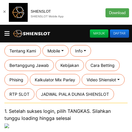
×
SHIENSLOT
Download
SHIENSLOT Mobile App
MASUK
DAFTAR
Tentang Kami
Mobile
Info
Bertanggung Jawab
Kebijakan
Cara Betting
Phising
Kalkulator Mix Parlay
Video Shienslot
RTP SLOT
JADWAL PIALA DUNIA SHIENSLOT
1. Setelah sukses login, pilih TANGKAS. Silahkan
tunggu loading hingga selesai