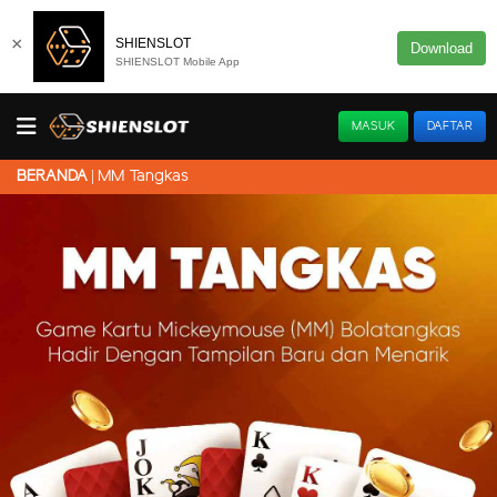
×
SHIENSLOT
Download
SHIENSLOT Mobile App
MASUK
DAFTAR
MM Tangkas
BERANDA